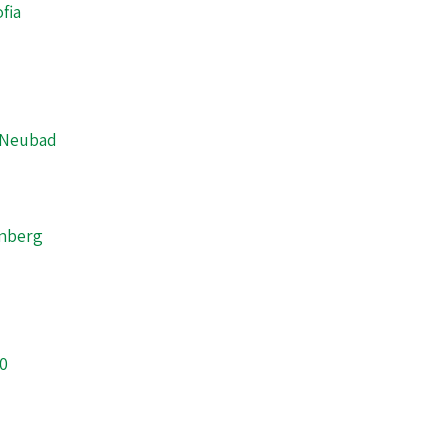
fia
8 Neubad
enberg
0