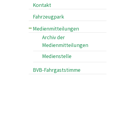
Kontakt
Klimaschutz
Fahrzeugpark
Mitarbeiter*innen der BVB
Medienmitteilungen
Angebotsplanung &
Archiv der
Netzentwicklung
Medienmitteilungen
Flexible Mobilität
Medienstelle
Nachhaltige Beschaffung
BVB-Fahrgaststimme
Lärmschutz
Wirtschaftliche Leistung