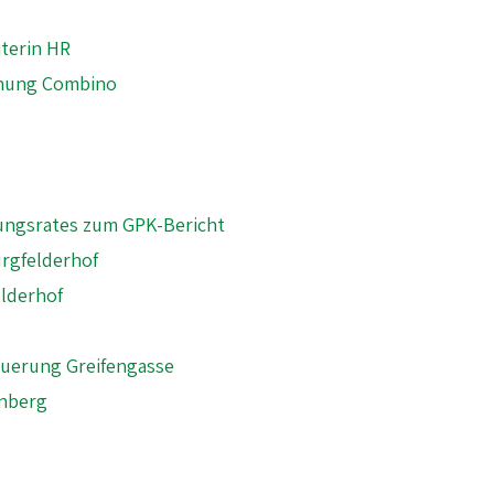
terin HR
chung Combino
ungsrates zum GPK-Bericht
rgfelderhof
lderhof
euerung Greifengasse
enberg