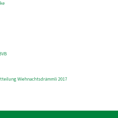
cke
 BVB
tteilung Wiehnachtsdrämmli 2017