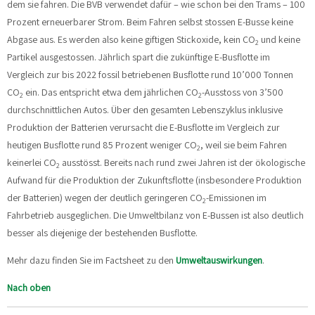
dem sie fahren. Die BVB verwendet dafür – wie schon bei den Trams – 100
Prozent erneuerbarer Strom. Beim Fahren selbst stossen E-Busse keine
Abgase aus. Es werden also keine giftigen Stickoxide, kein CO
und keine
2
Partikel ausgestossen. Jährlich spart die zukünftige E-Busflotte im
Vergleich zur bis 2022 fossil betriebenen Busflotte rund 10’000 Tonnen
CO
ein. Das entspricht etwa dem jährlichen CO
-Ausstoss von 3’500
2
2
durchschnittlichen Autos. Über den gesamten Lebenszyklus inklusive
Produktion der Batterien verursacht die E-Busflotte im Vergleich zur
heutigen Busflotte rund 85 Prozent weniger CO
, weil sie beim Fahren
2
keinerlei CO
ausstösst. Bereits nach rund zwei Jahren ist der ökologische
2
Aufwand für die Produktion der Zukunftsflotte (insbesondere Produktion
der Batterien) wegen der deutlich geringeren CO
-Emissionen im
2
Fahrbetrieb ausgeglichen. Die Umweltbilanz von E-Bussen ist also deutlich
besser als diejenige der bestehenden Busflotte.
Mehr dazu finden Sie im Factsheet zu den
Umweltauswirkungen
.
Nach oben