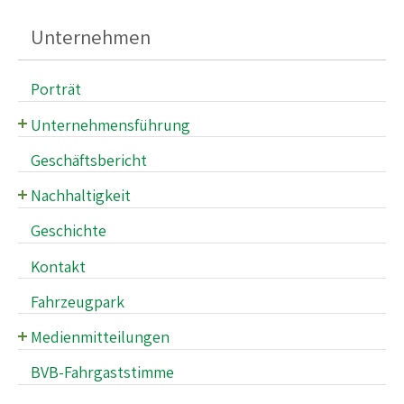
Unternehmen
Porträt
Unternehmensführung
Verwaltungsrat
Geschäftsbericht
Geschäftsleitung
Nachhaltigkeit
Fahrgastsicherheit und -gesundheit
Geschichte
Klimaschutz
Kontakt
Mitarbeiter*innen der BVB
Fahrzeugpark
Angebotsplanung & Netzentwicklung
Medienmitteilungen
Flexible Mobilität
Archiv der Medienmitteilungen
BVB-Fahrgaststimme
Nachhaltige Beschaffung
Medienstelle