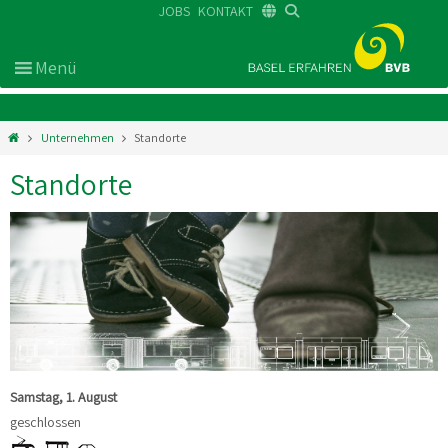
JOBS
KONTAKT
DE
FR
EN
Unternehmen
Standorte
Standorte
Samstag, 1. August
geschlossen