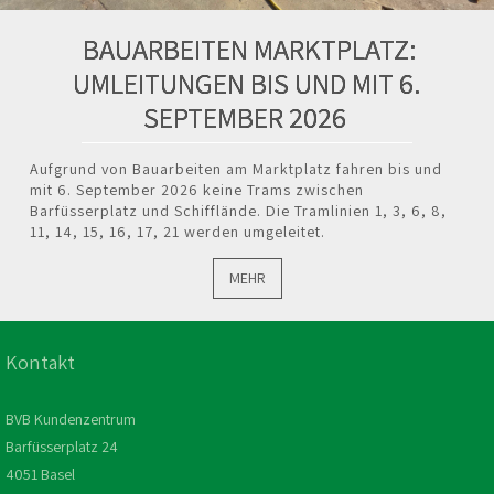
BAUARBEITEN MARKTPLATZ:
UMLEITUNGEN BIS UND MIT 6.
SEPTEMBER 2026
Aufgrund von Bauarbeiten am Marktplatz fahren bis und
mit 6. September 2026 keine Trams zwischen
Barfüsserplatz und Schifflände. Die Tramlinien 1, 3, 6, 8,
11, 14, 15, 16, 17, 21 werden umgeleitet.
MEHR
Kontakt
BVB Kundenzentrum
Barfüsserplatz 24
4051 Basel