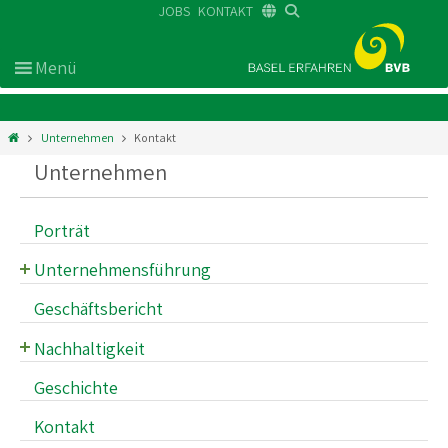
JOBS
KONTAKT
DE
FR
EN
Unternehmen
Kontakt
Unternehmen
Porträt
Unternehmensführung
Verwaltungsrat
Geschäftsbericht
Geschäftsleitung
Nachhaltigkeit
Fahrgastsicherheit und -gesundheit
Geschichte
Klimaschutz
Kontakt