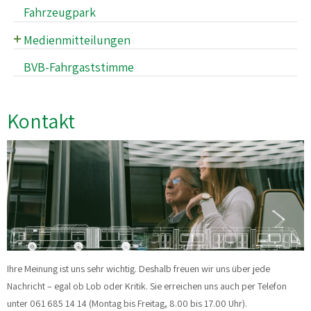
Mitarbeiter*innen der BVB
Fahrzeugpark
Angebotsplanung & Netzentwicklung
Medienmitteilungen
Flexible Mobilität
Archiv der Medienmitteilungen
BVB-Fahrgaststimme
Nachhaltige Beschaffung
Medienstelle
Lärmschutz
Kontakt
Wirtschaftliche Leistung
Ihre Meinung ist uns sehr wichtig. Deshalb freuen wir uns über jede
Nachricht – egal ob Lob oder Kritik. Sie erreichen uns auch per Telefon
unter 061 685 14 14 (Montag bis Freitag, 8.00 bis 17.00 Uhr).