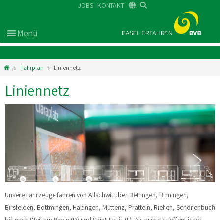
JOBS
KONTAKT
DE
FR
EN
Fahrplan
Liniennetz
Liniennetz
Unsere Fahrzeuge fahren von Allschwil über Bettingen, Binningen,
Birsfelden, Bottmingen, Haltingen, Muttenz, Pratteln, Riehen, Schönenbuch
bis nach Weil am Rhein (D) und Saint-Louis (F). Als grösster öffentlicher