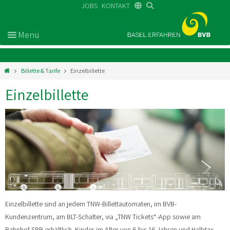
JOBS
KONTAKT
DE
FR
EN
Billette & Tarife
Einzelbillette
Einzelbillette
Einzelbillette sind an jedem TNW-Billettautomaten, im BVB-
Kundenzentrum, am BLT-Schalter, via „TNW Tickets“-App sowie am
Bahnhof SBB erhältlich. Kinder im Alter von 6 bis 16 Jahren und Halbtax-