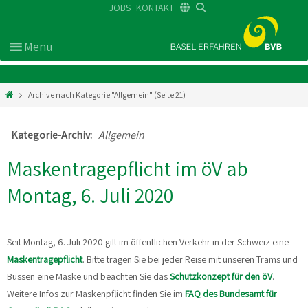
JOBS
KONTAKT
DE
FR
EN
Archive nach Kategorie "Allgemein"
(Seite 21)
Kategorie-Archiv:
Allgemein
Maskentragepflicht im öV ab
Montag, 6. Juli 2020
Seit Montag, 6. Juli 2020 gilt im öffentlichen Verkehr in der Schweiz eine
Maskentragepflicht
. Bitte tragen Sie bei jeder Reise mit unseren Trams und
Bussen eine Maske und beachten Sie das
Schutzkonzept für den öV
.
Weitere Infos zur Maskenpflicht finden Sie im
FAQ des Bundesamt für