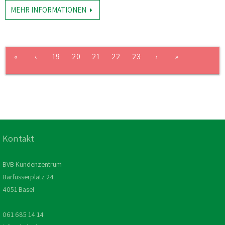
MEHR INFORMATIONEN
«
‹
19
20
21
22
23
›
»
Kontakt
BVB Kundenzentrum
Barfüsserplatz 24
4051 Basel
061 685 14 14