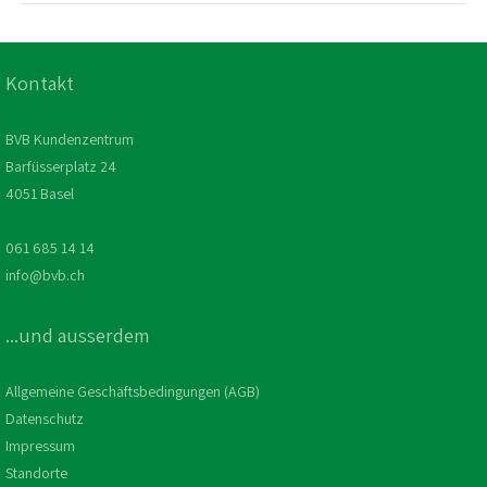
Nachhaltige Beschaffung
Medienstelle
Lärmschutz
Kontakt
Wirtschaftliche Leistung
BVB Kundenzentrum
Barfüsserplatz 24
4051 Basel
061 685 14 14
info@bvb.ch
...und ausserdem
Allgemeine Geschäftsbedingungen (AGB)
Datenschutz
Impressum
Standorte