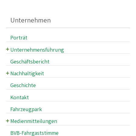
Unternehmen
Porträt
Unternehmensführung
Verwaltungsrat
Geschäftsbericht
Geschäftsleitung
Nachhaltigkeit
Fahrgastsicherheit und -gesundheit
Geschichte
Klimaschutz
Kontakt
Mitarbeiter*innen der BVB
Fahrzeugpark
Angebotsplanung & Netzentwicklung
Medienmitteilungen
Flexible Mobilität
Archiv der Medienmitteilungen
BVB-Fahrgaststimme