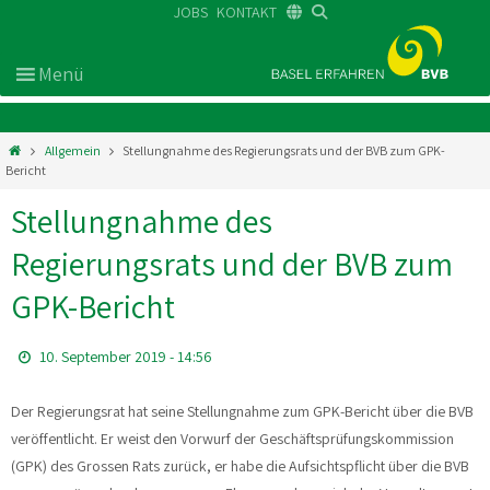
JOBS
KONTAKT
DE
FR
EN
Allgemein
Stellungnahme des Regierungsrats und der BVB zum GPK-
Bericht
Stellungnahme des
Regierungsrats und der BVB zum
GPK-Bericht
10. September 2019 - 14:56
Der Regierungsrat hat seine Stellungnahme zum GPK-Bericht über die BVB
veröffentlicht. Er weist den Vorwurf der Geschäftsprüfungskommission
(GPK) des Grossen Rats zurück, er habe die Aufsichtspflicht über die BVB