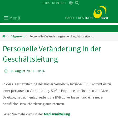
JOBS
KONTAKT
DE
FR
EN
Allgemein
Personelle Veränderung in der Geschäftsleitung
Personelle Veränderung in der
Geschäftsleitung
30. August 2019 - 10:34
In der Geschäftsleitung der Basler Verkehrs-Betriebe (BVB) kommt es zu
einer personellen Veränderung. Stefan Popp, Leiter Finanzen und Vize-
Direktor, hat sich entschieden, die BVB zu verlassen und eine neue
berufliche Herausforderung anzusteuern.
Lesen Sie mehr dazu in der
Medienmitteilung
.