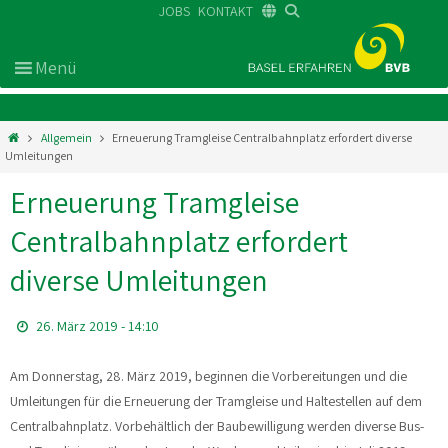
JOBS
KONTAKT
DE
FR
EN
Allgemein
Erneuerung Tramgleise Centralbahnplatz erfordert diverse
Umleitungen
Erneuerung Tramgleise
Centralbahnplatz erfordert
diverse Umleitungen
26. März 2019 - 14:10
Am Donnerstag, 28. März 2019, beginnen die Vorbereitungen und die
Umleitungen für die Erneuerung der Tramgleise und Haltestellen auf dem
Centralbahnplatz. Vorbehältlich der Baubewilligung werden diverse Bus-