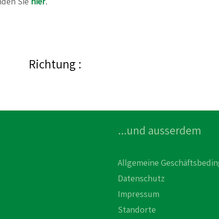
inden Sie
hier
.
Richtung :
...und ausserdem
Allgemeine Geschäftsbedi
Datenschutz
Impressum
Standorte