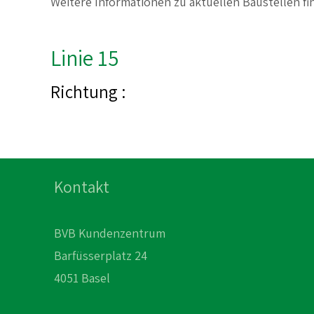
Weitere Informationen zu aktuellen Baustellen f
Linie 15
Richtung :
Kontakt
BVB Kundenzentrum
Barfüsserplatz 24
4051 Basel