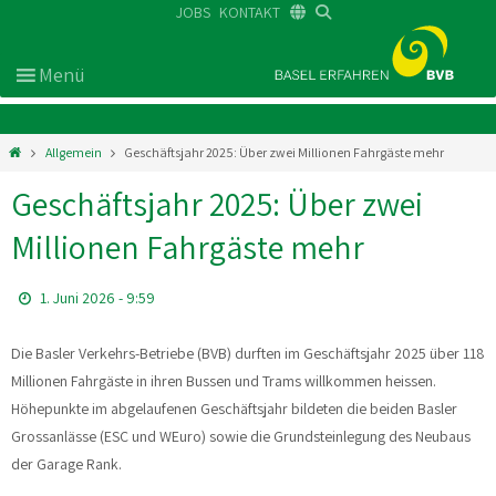
JOBS
KONTAKT
DE
FR
EN
Allgemein
Geschäftsjahr 2025: Über zwei Millionen Fahrgäste mehr
Geschäftsjahr 2025: Über zwei
Millionen Fahrgäste mehr
1. Juni 2026 - 9:59
Die Basler Verkehrs-Betriebe (BVB) durften im Geschäftsjahr 2025 über 118
Millionen Fahrgäste in ihren Bussen und Trams willkommen heissen.
Höhepunkte im abgelaufenen Geschäftsjahr bildeten die beiden Basler
Grossanlässe (ESC und WEuro) sowie die Grundsteinlegung des Neubaus
der Garage Rank.