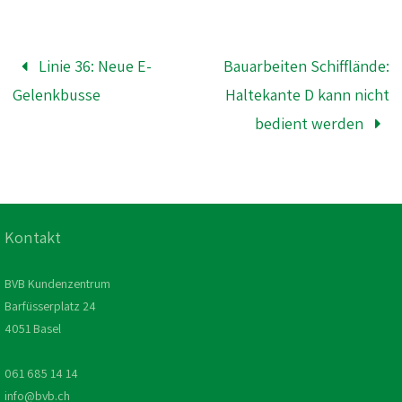
Linie 36: Neue E-
Bauarbeiten Schifflände:
Gelenkbusse
Haltekante D kann nicht
bedient werden
Kontakt
BVB Kundenzentrum
Barfüsserplatz 24
4051 Basel
061 685 14 14
info@bvb.ch