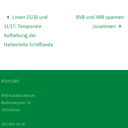
Linien 15/16 und
BVB und IWB spannen
11/17: Temporäre
zusammen
Aufhebung der
Haltestelle Schifflände
Kontakt
BVB Kundenzentrum
Barfüsserplatz 24
4051 Basel
061 685 14 14