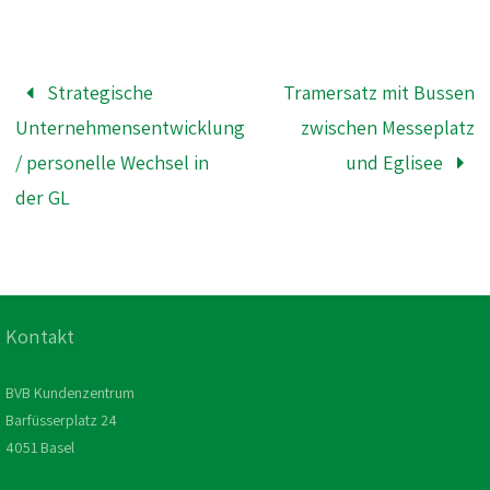
Strategische
Tramersatz mit Bussen
Unternehmensentwicklung
zwischen Messeplatz
/ personelle Wechsel in
und Eglisee
der GL
Kontakt
BVB Kundenzentrum
Barfüsserplatz 24
4051 Basel