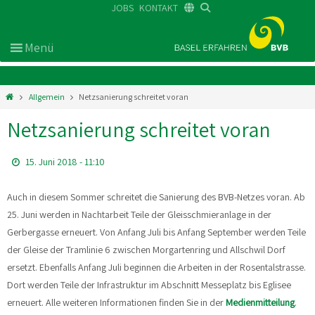
JOBS
KONTAKT
DE
FR
EN
Allgemein
Netzsanierung schreitet voran
Netzsanierung schreitet voran
15. Juni 2018 - 11:10
Auch in diesem Sommer schreitet die Sanierung des BVB-Netzes voran. Ab
25. Juni werden in Nachtarbeit Teile der Gleisschmieranlage in der
Gerbergasse erneuert. Von Anfang Juli bis Anfang September werden Teile
der Gleise der Tramlinie 6 zwischen Morgartenring und Allschwil Dorf
ersetzt.
Ebenfalls Anfang Juli beginnen die Arbeiten in der Rosentalstrasse.
Dort werden Teile der Infrastruktur im Abschnitt Messeplatz bis Eglisee
erneuert. Alle weiteren Informationen finden Sie in der
Medienmitteilung
.