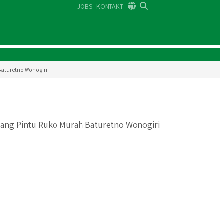
JOBS
KONTAKT
DE
FR
EN
Baturetno Wonogiri"
kang Pintu Ruko Murah Baturetno Wonogiri