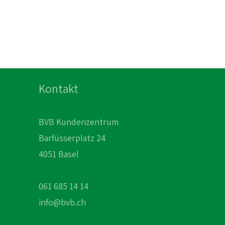
Kontakt
BVB Kundenzentrum
Barfüsserplatz 24
4051 Basel
061 685 14 14
info@bvb.ch