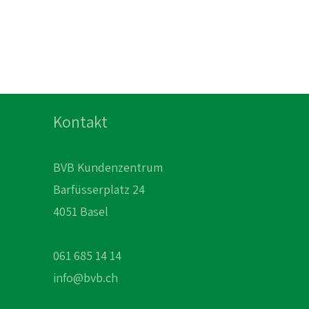
Kontakt
BVB Kundenzentrum
Barfüsserplatz 24
4051 Basel
061 685 14 14
info@bvb.ch