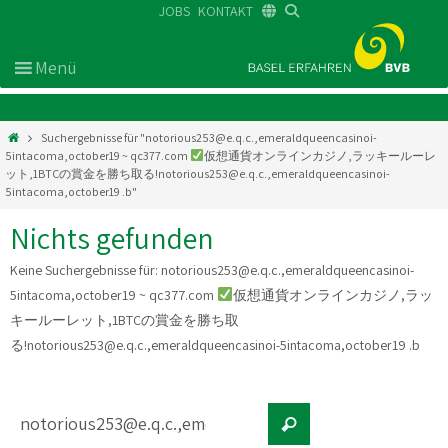
JOBS
KONTAKT
DE
FR
EN
Suchergebnisse für "notorious253@e.q.c.,emeraldqueencasinoi-
5intacoma,october19 ~ qc377.com
仮想通貨オンラインカジノ,ラッキールーレ
ット,1BTCの賞金を勝ち取る!notorious253@e.q.c.,emeraldqueencasinoi-
5intacoma,october19 .b"
Nichts gefunden
Keine Suchergebnisse für:
notorious253@e.q.c.,emeraldqueencasinoi-
5intacoma,october19 ~ qc377.com
仮想通貨オンラインカジノ,ラッ
キールーレット,1BTCの賞金を勝ち取
る!notorious253@e.q.c.,emeraldqueencasinoi-5intacoma,october19 .b