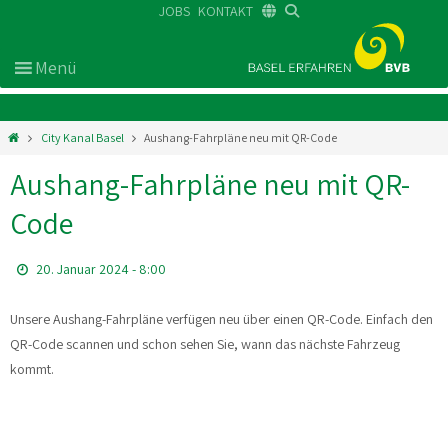
JOBS
KONTAKT
DE
FR
EN
City Kanal Basel
Aushang-Fahrpläne neu mit QR-Code
Aushang-Fahrpläne neu mit QR-
Code
20. Januar 2024 - 8:00
Unsere Aushang-Fahrpläne verfügen neu über einen QR-Code. Einfach den
QR-Code scannen und schon sehen Sie, wann das nächste Fahrzeug
kommt.