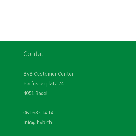
Contact
BVB Customer Center
Barfüsserplatz 24
4051 Basel
061 685 14 14
info@bvb.ch