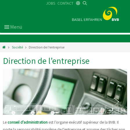
JOBS
CONTACT
DE
FR
EN
Société
Direction de l’entreprise
Direction de l’entreprise
Le
conseil d’administration
est l’organe exécutif supérieur de la BVB. Il
porte la responsabilité suprême de l’entreprise et assume des tâches non