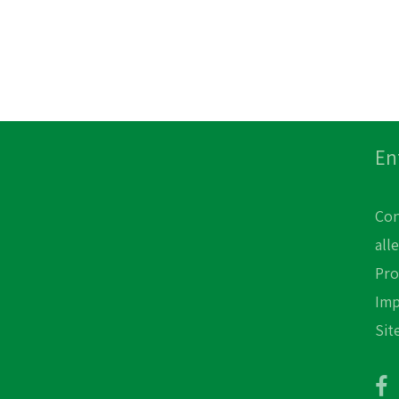
En
Con
all
Pro
Im
Sit