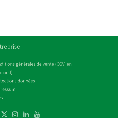
treprise
ditions générales de vente (CGV, en
emand)
tections données
pressum
es