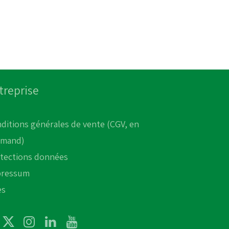
treprise
ditions générales de vente (CGV, en
emand)
tections données
pressum
es