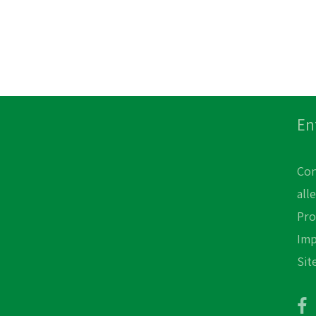
En
Con
all
Pro
Im
Sit