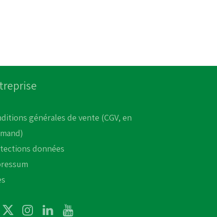
treprise
ditions générales de vente (CGV, en
emand)
tections données
pressum
es