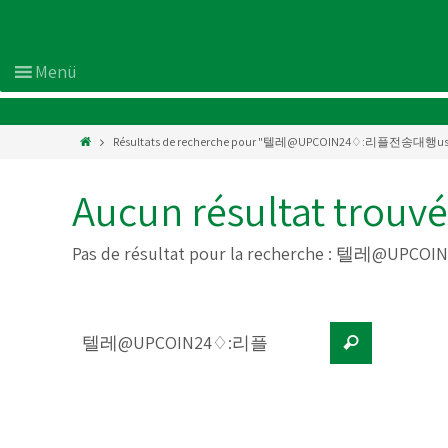
Résultats de recherche pour "텔레@UPCOIN24♢:리플전송대행
Aucun résultat trouvé
Pas de résultat pour la recherche :
텔레@UPCOI