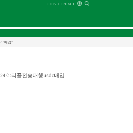
JOBS
CONTACT
DE
FR
EN
usdc매입"
N24♢:리플전송대행usdc매입