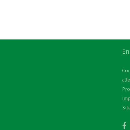
En
Con
all
Pro
Im
Sit