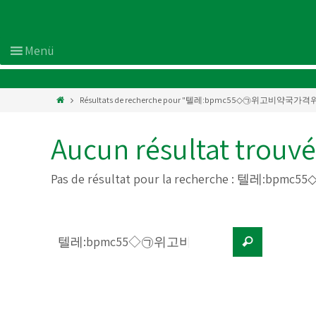
Résultats de recherche pour "텔레:bpmc55◇㉠위고비약
Aucun résultat trouvé
Pas de résultat pour la recherche :
텔레:bpmc