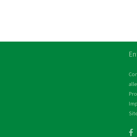
En
Con
all
Pro
Im
Sit