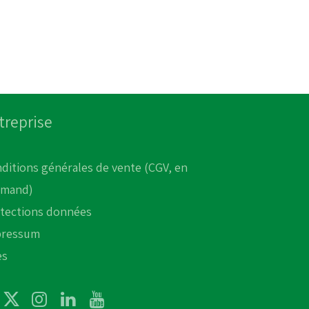
treprise
ditions générales de vente (CGV, en
emand)
tections données
pressum
es