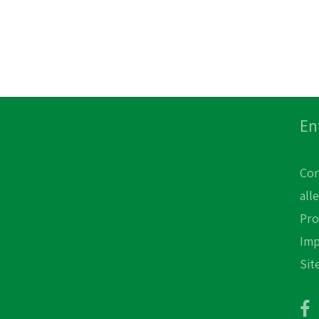
En
Con
all
Pro
Im
Sit