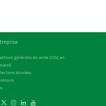
treprise
ditions générales de vente (CGV, en
emand)
tections données
pressum
es