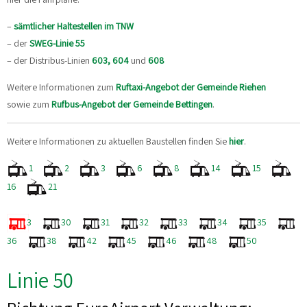
–
sämtlicher Haltestellen im TNW
– der
SWEG-Linie 55
– der Distribus-Linien
603,
604
und
608
Weitere Informationen zum
Ruftaxi-Angebot der Gemeinde Riehen
sowie zum
Rufbus-Angebot der Gemeinde Bettingen
.
Weitere Informationen zu aktuellen Baustellen finden Sie
hier
.
1
2
3
6
8
14
15
16
21
3
30
31
32
33
34
35
36
38
42
45
46
48
50
Linie 50