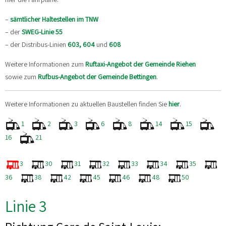
–
sämtlicher Haltestellen im TNW
– der
SWEG-Linie 55
– der Distribus-Linien
603,
604
und
608
Weitere Informationen zum
Ruftaxi-Angebot der Gemeinde Riehen
sowie zum
Rufbus-Angebot der Gemeinde Bettingen
.
Weitere Informationen zu aktuellen Baustellen finden Sie
hier
.
1
2
3
6
8
14
15
16
21
3
30
31
32
33
34
35
36
38
42
45
46
48
50
Linie 3