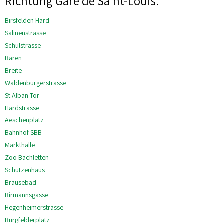
Richtung Gare de Saint-Louis:
Birsfelden Hard
Salinenstrasse
Schulstrasse
Bären
Breite
Waldenburgerstrasse
St.Alban-Tor
Hardstrasse
Aeschenplatz
Bahnhof SBB
Markthalle
Zoo Bachletten
Schützenhaus
Brausebad
Birmannsgasse
Hegenheimerstrasse
Burgfelderplatz