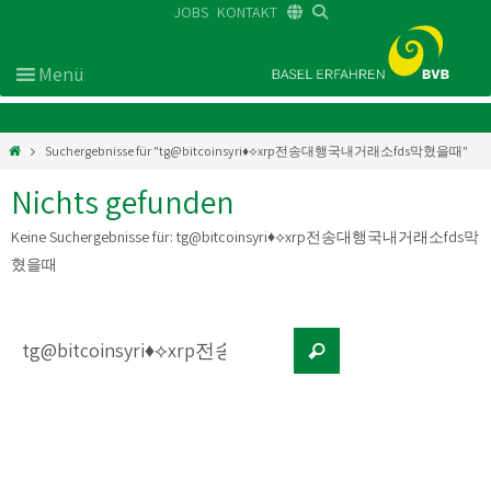
JOBS
KONTAKT
DE
FR
EN
Suchergebnisse für "tg@bitcoinsyri♦⟡xrp전송대행국내거래소fds막혔을때"
Nichts gefunden
Keine Suchergebnisse für:
tg@bitcoinsyri♦⟡xrp전송대행국내거래소fds막
혔을때