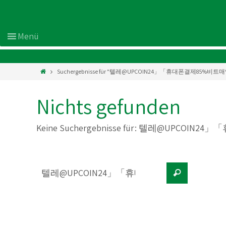
Suchergebnisse für "텔레@UPCOIN24」「휴대폰결제85%비트매
Nichts gefunden
Keine Suchergebnisse für:
텔레@UPCOIN24