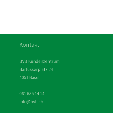
Kontakt
BVB Kundenzentrum
Barfüsserplatz 24
4051 Basel
061 685 14 14
info@bvb.ch