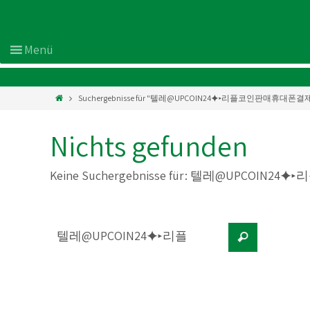
Suchergebnisse für "텔레@UPCOIN24⯌▸리플코인판매휴대
Nichts gefunden
Keine Suchergebnisse für:
텔레@UPCOIN24