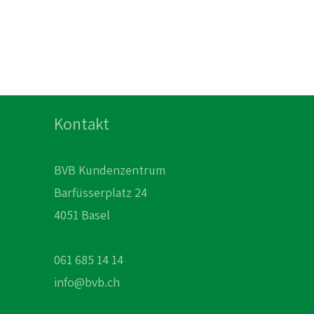
Kontakt
BVB Kundenzentrum
Barfüsserplatz 24
4051 Basel
061 685 14 14
info@bvb.ch