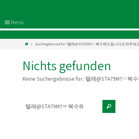
Suchergebnisse für "텔레@STA79M†☞복수해드립니다도와주
Nichts gefunden
Keine Suchergebnisse für:
텔레@STA79M†☞