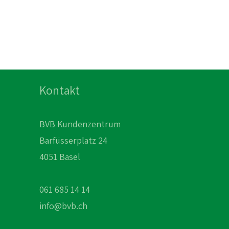
Kontakt
BVB Kundenzentrum
Barfüsserplatz 24
4051 Basel
061 685 14 14
info@bvb.ch