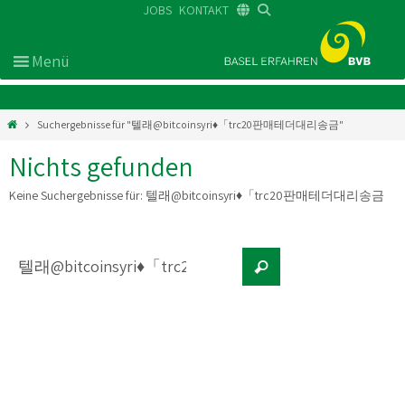
JOBS
KONTAKT
DE
FR
EN
Suchergebnisse für "텔래@bitcoinsyri♦「trc20판매테더대리송금"
Nichts gefunden
Keine Suchergebnisse für:
텔래@bitcoinsyri♦「trc20판매테더대리송금