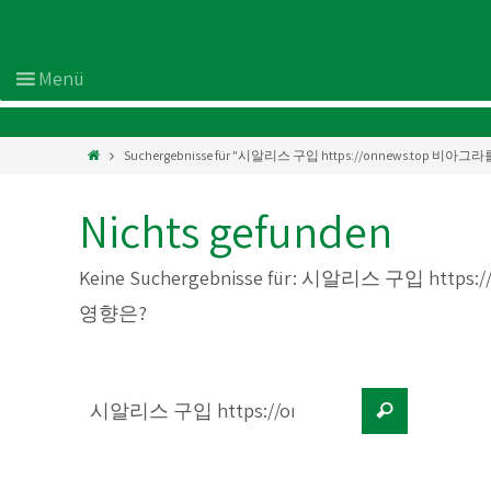
Suchergebnisse für "시알리스 구입 https://onnews.to
Nichts gefunden
Keine Suchergebnisse für:
시알리스 구입 https:
영향은?