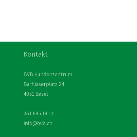
Kontakt
BVB Kundenzentrum
Barfüsserplatz 24
4051 Basel
061 685 14 14
info@bvb.ch